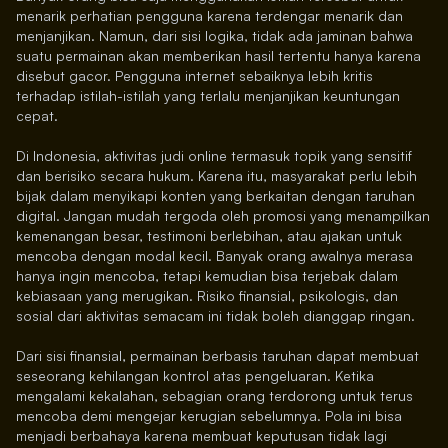
menarik perhatian pengguna karena terdengar menarik dan
menjanjikan. Namun, dari sisi logika, tidak ada jaminan bahwa
suatu permainan akan memberikan hasil tertentu hanya karena
disebut gacor. Pengguna internet sebaiknya lebih kritis
terhadap istilah-istilah yang terlalu menjanjikan keuntungan
cepat.
Di Indonesia, aktivitas judi online termasuk topik yang sensitif
dan berisiko secara hukum. Karena itu, masyarakat perlu lebih
bijak dalam menyikapi konten yang berkaitan dengan taruhan
digital. Jangan mudah tergoda oleh promosi yang menampilkan
kemenangan besar, testimoni berlebihan, atau ajakan untuk
mencoba dengan modal kecil. Banyak orang awalnya merasa
hanya ingin mencoba, tetapi kemudian bisa terjebak dalam
kebiasaan yang merugikan. Risiko finansial, psikologis, dan
sosial dari aktivitas semacam ini tidak boleh dianggap ringan.
Dari sisi finansial, permainan berbasis taruhan dapat membuat
seseorang kehilangan kontrol atas pengeluaran. Ketika
mengalami kekalahan, sebagian orang terdorong untuk terus
mencoba demi mengejar kerugian sebelumnya. Pola ini bisa
menjadi berbahaya karena membuat keputusan tidak lagi