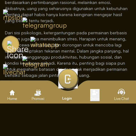
berdasarkan pertimbangan rasional, melainkan emosi.
Akibatnya, uang yang seharusnya digunakan untuk kebutuhan
penting dapat habis hanya karena keinginan mengejar hasil
yang belum tentu terjadi.
Dari sisi psikologis, ketergantungan pada permainan berbasis
taruhan juga bisa menimbulkan stres. Harapan untuk menang,
rasa kecewa saat kalah, dan dorongan untuk mencoba lagi
dapat menciptakan tekanan mental. Dalam jangka panjang, hal
ini dapat mengganggu produktivitas, hubungan sosial, dan
kondisi keuangan pribadi. Karena itu, penting bagi siapa pun
untuk memahami batasan diri dan tidak menjadikan permainan
berisiko sebagai jalan pintas mencari uang.
Bagi pembuat konten atau pemilik website, kata kunci seperti
link gacor, situs gacor, dan slot gacor hari ini memang terlihat
Login
Home
Promosi
Daftar
Live Chat
menarik dari sisi SEO karena banyak dicari. Namun,
penggunaan kata kunci tersebut sebaiknya dilakukan secara
bertanggung jawab. Konten yang aman dapat membahas
fenomena istilah, risiko keamanan link, bahaya klaim berlebihan,
dan cara menjaga diri saat menjelajah internet. Dengan
pendekatan seperti ini, artikel tetap relevan dengan pencarian
pengguna tanpa harus mengarahkan pembaca pada aktivitas