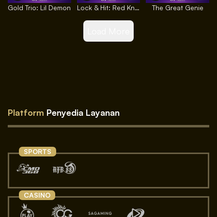
Gold Trio: Lil Demon
Lock & Hit: Red Knight
The Great Genie
Load More
Platform
Penyedia Layanan
SPORTS
CASINO