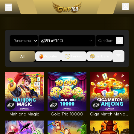
SLOT
CASINO
SPORT
TOGE
13
4
2
0
Urutkan
Provider
PLAYTECH
Populer
Terkini
Terbaru
All
Mahjong Magic
Gold Trio 10000
Giga Match Mahjong