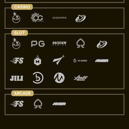
CASINO
SLOT
ARCADE