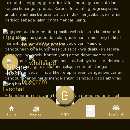
ini dapat mengganggu produktivitas, hubungan sosial, dan
kondisi keuangan pribadi. Karena itu, penting bagi siapa pun
untuk memahami batasan diri dan tidak menjadikan permainan
berisiko sebagai jalan pintas mencari uang.
Bagi pembuat konten atau pemilik website, kata kunci seperti
link gacor, situs gacor, dan slot gacor hari ini memang terlihat
menarik dari sisi SEO karena banyak dicari. Namun,
penggunaan kata kunci tersebut sebaiknya dilakukan secara
bertanggung jawab. Konten yang aman dapat membahas
fenomena istilah, risiko keamanan link, bahaya klaim berlebihan,
dan cara menjaga diri saat menjelajah internet. Dengan
pendekatan seperti ini, artikel tetap relevan dengan pencarian
pengguna tanpa harus mengarahkan pembaca pada aktivitas
yang berisiko.
Ada beberapa cara yang bisa dilakukan pengguna agar lebih
aman saat menemukan link atau situs yang menggunakan istilah
gacor. Pertama, jangan langsung mengklik tautan dari sumber
yang tidak dikenal. Kedua, periksa alamat website dengan teliti,
Login
Home
Promosi
Daftar
Live Chat
terutama jika ada ejaan aneh atau domain yang terlihat
mencurigakan. Ketiga, hindari memberikan data pribadi pada