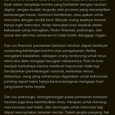
bijak dalam menyikapi konten yang berkaitan dengan taruhan
digital. Jangan mudah tergoda oleh promosi yang menampilkan
kemenangan besar, testimoni berlebihan, atau ajakan untuk
mencoba dengan modal kecil. Banyak orang awalnya merasa
hanya ingin mencoba, tetapi kemudian bisa terjebak dalam
kebiasaan yang merugikan. Risiko finansial, psikologis, dan
sosial dari aktivitas semacam ini tidak boleh dianggap ringan.
Dari sisi finansial, permainan berbasis taruhan dapat membuat
seseorang kehilangan kontrol atas pengeluaran. Ketika
mengalami kekalahan, sebagian orang terdorong untuk terus
mencoba demi mengejar kerugian sebelumnya. Pola ini bisa
menjadi berbahaya karena membuat keputusan tidak lagi
berdasarkan pertimbangan rasional, melainkan emosi.
Akibatnya, uang yang seharusnya digunakan untuk kebutuhan
penting dapat habis hanya karena keinginan mengejar hasil
yang belum tentu terjadi.
Dari sisi psikologis, ketergantungan pada permainan berbasis
taruhan juga bisa menimbulkan stres. Harapan untuk menang,
rasa kecewa saat kalah, dan dorongan untuk mencoba lagi
dapat menciptakan tekanan mental. Dalam jangka panjang, hal