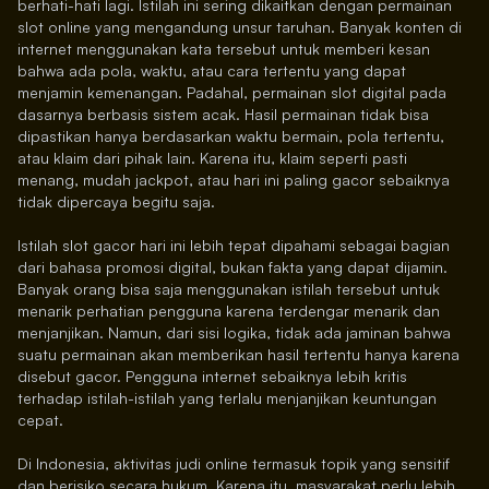
berhati-hati lagi. Istilah ini sering dikaitkan dengan permainan
slot online yang mengandung unsur taruhan. Banyak konten di
internet menggunakan kata tersebut untuk memberi kesan
bahwa ada pola, waktu, atau cara tertentu yang dapat
menjamin kemenangan. Padahal, permainan slot digital pada
dasarnya berbasis sistem acak. Hasil permainan tidak bisa
dipastikan hanya berdasarkan waktu bermain, pola tertentu,
atau klaim dari pihak lain. Karena itu, klaim seperti pasti
menang, mudah jackpot, atau hari ini paling gacor sebaiknya
tidak dipercaya begitu saja.
Istilah slot gacor hari ini lebih tepat dipahami sebagai bagian
dari bahasa promosi digital, bukan fakta yang dapat dijamin.
Banyak orang bisa saja menggunakan istilah tersebut untuk
menarik perhatian pengguna karena terdengar menarik dan
menjanjikan. Namun, dari sisi logika, tidak ada jaminan bahwa
suatu permainan akan memberikan hasil tertentu hanya karena
disebut gacor. Pengguna internet sebaiknya lebih kritis
terhadap istilah-istilah yang terlalu menjanjikan keuntungan
cepat.
Di Indonesia, aktivitas judi online termasuk topik yang sensitif
dan berisiko secara hukum. Karena itu, masyarakat perlu lebih