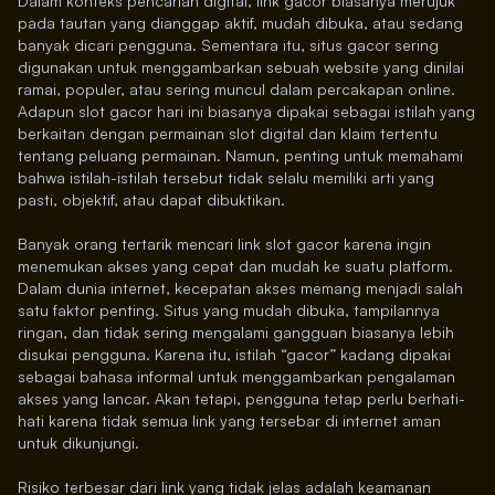
Dalam konteks pencarian digital, link gacor biasanya merujuk
pada tautan yang dianggap aktif, mudah dibuka, atau sedang
banyak dicari pengguna. Sementara itu, situs gacor sering
digunakan untuk menggambarkan sebuah website yang dinilai
ramai, populer, atau sering muncul dalam percakapan online.
Adapun slot gacor hari ini biasanya dipakai sebagai istilah yang
berkaitan dengan permainan slot digital dan klaim tertentu
tentang peluang permainan. Namun, penting untuk memahami
bahwa istilah-istilah tersebut tidak selalu memiliki arti yang
pasti, objektif, atau dapat dibuktikan.
Banyak orang tertarik mencari link
slot gacor
karena ingin
menemukan akses yang cepat dan mudah ke suatu platform.
Dalam dunia internet, kecepatan akses memang menjadi salah
satu faktor penting. Situs yang mudah dibuka, tampilannya
ringan, dan tidak sering mengalami gangguan biasanya lebih
disukai pengguna. Karena itu, istilah “gacor” kadang dipakai
sebagai bahasa informal untuk menggambarkan pengalaman
akses yang lancar. Akan tetapi, pengguna tetap perlu berhati-
hati karena tidak semua link yang tersebar di internet aman
untuk dikunjungi.
Risiko terbesar dari link yang tidak jelas adalah keamanan